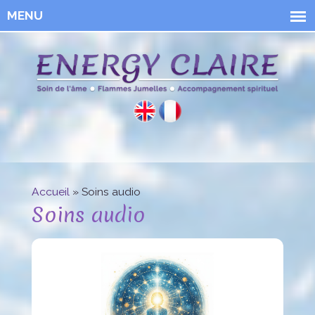
Aller au
contenu
principal
Energy
Claire
Accueil
» Soins audio
Vous êtes ici
Soins audio